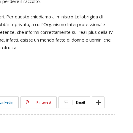
i perdere il raccolto.
ri. Per questo chiediamo al ministro Lollobrigida di
bblico-privata, a cui l’Organismo Interprofessionale
petenze, che informi correttamente sui reali plus della IV
ne, infatti, esiste un mondo fatto di donne e uomini che
rtofrutta.
Linkedin
Pinterest
Email