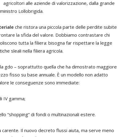
agricoltori alle aziende di valorizzazione, dalla grande
 ministro Lollobrigida.
eriale
che ristora una piccola parte delle perdite subite
rontare la sfida del valore. Dobbiamo contrastare chi
scono tutta la filiera: bisogna far rispettare la legge
iche sleali nella filiera agricola.
 la gdo – soprattutto quella che ha dimostrato maggiore
ezzo fisso su base annuale. È un modello non adatto
 valore le conseguenze sono immediate:
 di IV gamma;
ello “shopping” di fondi o multinazionali estere.
 carente. Il nuovo decreto flussi aiuta, ma serve meno