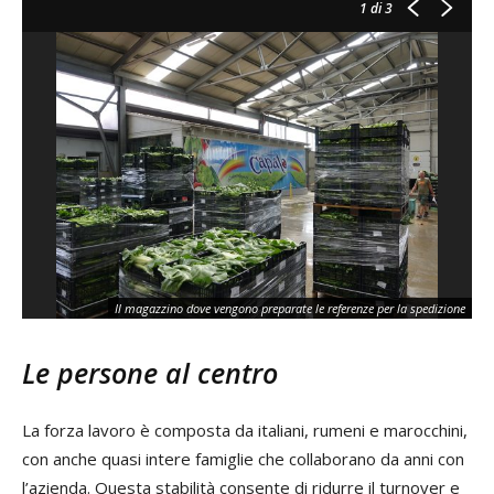
1
di 3
Il magazzino dove vengono preparate le referenze per la spedizione
Le persone al centro
La forza lavoro è composta da italiani, rumeni e marocchini,
con anche quasi intere famiglie che collaborano da anni con
l’azienda. Questa stabilità consente di ridurre il turnover e