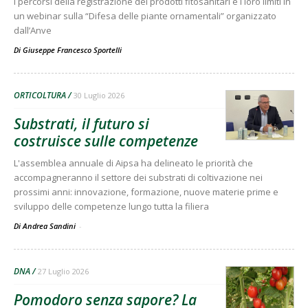
I percorsi della registrazione dei prodotti fitosanitari e i loro limiti in
un webinar sulla “Difesa delle piante ornamentali” organizzato
dall’Anve
Di
Giuseppe Francesco Sportelli
ORTICOLTURA
30 Luglio 2026
Substrati, il futuro si
costruisce sulle competenze
L'assemblea annuale di Aipsa ha delineato le priorità che
accompagneranno il settore dei substrati di coltivazione nei
prossimi anni: innovazione, formazione, nuove materie prime e
sviluppo delle competenze lungo tutta la filiera
Di Andrea Sandini
-
DNA
27 Luglio 2026
Pomodoro senza sapore? La