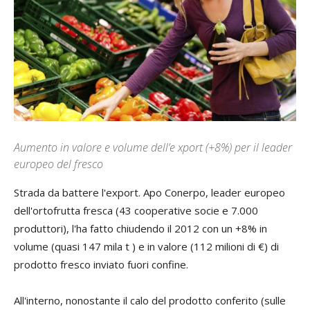
Aumento in valore e volume dell’e xport (+8%) per il leader
europeo del fresco
S
trada da battere l'export. Apo Conerpo, leader europeo
dell'ortofrutta fresca (43 cooperative socie e 7.000
produttori), l'ha fatto chiudendo il 2012 con un +8% in
volume (quasi 147 mila t ) e in valore (112 milioni di €) di
prodotto fresco inviato fuori confine.
All'interno, nonostante il calo del prodotto conferito (sulle