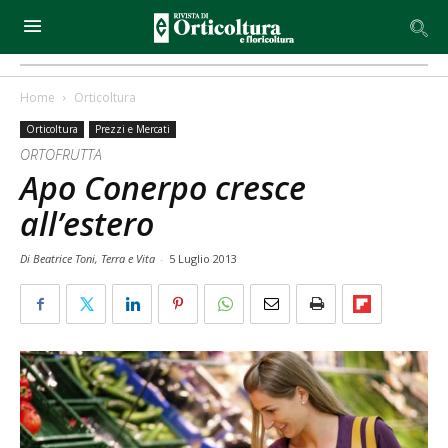
Home
Orticoltura
Orticoltura
Prezzi e Mercati
ORTOFRUTTA
Apo Conerpo cresce
all’estero
Di Beatrice Toni, Terra e Vita
-
5 Luglio 2013