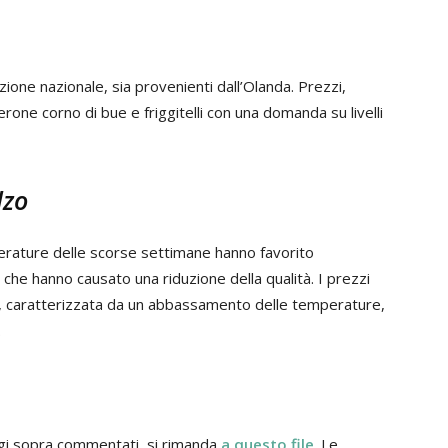
zione nazionale, sia provenienti dall’Olanda. Prezzi,
perone corno di bue e friggitelli con una domanda su livelli
lzo
perature delle scorse settimane hanno favorito
ie che hanno causato una riduzione della qualità. I prezzi
a, caratterizzata da un abbassamento delle temperature,
.
aggi sopra commentati, si rimanda
a questo file
. Le