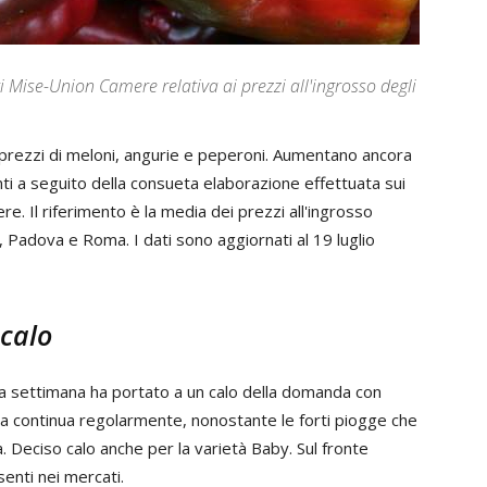
i Mise-Union Camere relativa ai prezzi all'ingrosso degli
i prezzi di meloni, angurie e peperoni. Aumentano ancora
Bmti a seguito della consueta elaborazione effettuata sui
re. Il riferimento è la media dei prezzi all'ingrosso
, Padova e Roma. I dati sono aggiornati al 19 luglio
 calo
a settimana ha portato a un calo della domanda con
na continua regolarmente, nonostante le forti piogge che
. Deciso calo anche per la varietà Baby. Sul fronte
esenti nei mercati.