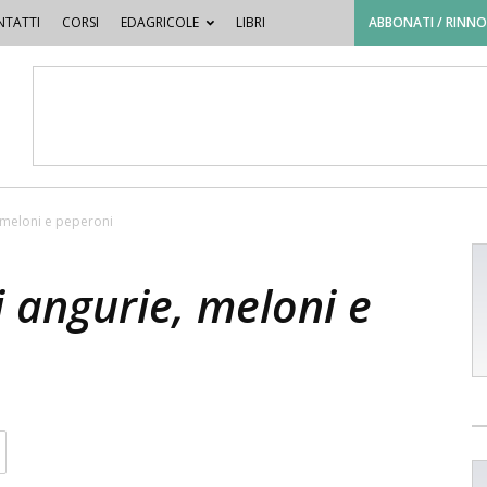
TATTI
CORSI
EDAGRICOLE
LIBRI
ABBONATI / RINN
, meloni e peperoni
di angurie, meloni e