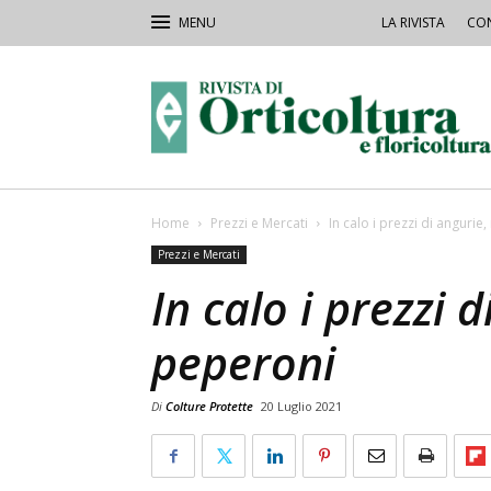
LA RIVISTA
CON
Rivista
Orticoltura
Home
Prezzi e Mercati
In calo i prezzi di angurie
Prezzi e Mercati
In calo i prezzi 
peperoni
Di
Colture Protette
20 Luglio 2021