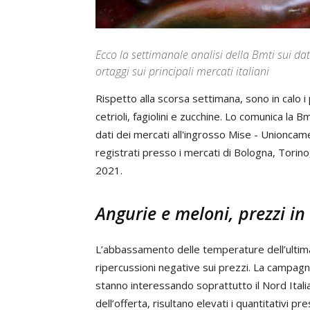
Ecco la settimanale analisi della Bmti sui dat
ortaggi sui principali mercati italiani
Rispetto alla scorsa settimana, sono in calo 
cetrioli, fagiolini e zucchine. Lo comunica la 
dati dei mercati all'ingrosso Mise - Unioncame
registrati presso i mercati di Bologna, Torino
2021.
Angurie e meloni, prezzi in
L’abbassamento delle temperature dell’ultim
ripercussioni negative sui prezzi. La campag
stanno interessando soprattutto il Nord Italia
dell’offerta, risultano elevati i quantitativi pr