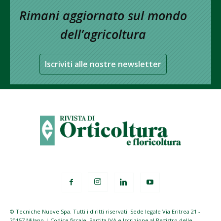
Rimani aggiornato sul mondo
dell’agricoltura
Iscriviti alle nostre newsletter
© Tecniche Nuove Spa. Tutti i diritti riservati. Sede legale Via Eritrea 21 -
20157 Milano | Codice fiscale, Partita IVA e Iscrizione al Registro delle