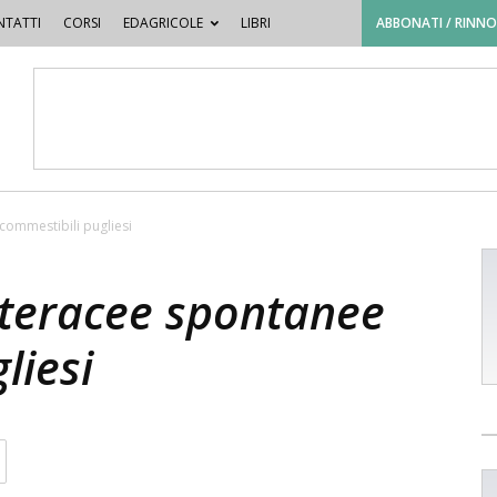
TATTI
CORSI
EDAGRICOLE
LIBRI
ABBONATI / RINN
commestibili pugliesi
steracee spontanee
liesi