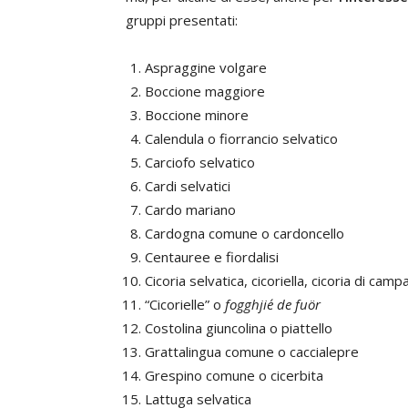
gruppi presentati:
Aspraggine volgare
Boccione maggiore
Boccione minore
Calendula o fiorrancio selvatico
Carciofo selvatico
Cardi selvatici
Cardo mariano
Cardogna comune o cardoncello
Centauree e fiordalisi
Cicoria selvatica, cicoriella, cicoria di cam
“Cicorielle” o
fogghjie´ de fuör
Costolina giuncolina o piattello
Grattalingua comune o caccialepre
Grespino comune o cicerbita
Lattuga selvatica