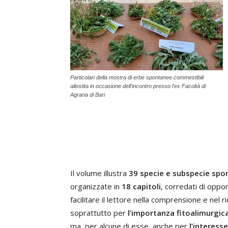
Particolari della mostra di erbe spontanee commestibili
allestita in occasione dell'incontro presso l'ex Facoltà di
Agraria di Bari
Il volume illustra
39 specie e subspecie spon
organizzate in
18 capitoli
, corredati di opp
facilitare il lettore nella comprensione e nel
soprattutto per
l’importanza fitoalimurgic
ma, per alcune di esse, anche per
l’interess