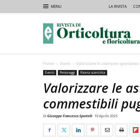
LA RIVISTA
CON
Rivista
Orticoltura
Home
Eventi
Valorizzare le asteracee spontanee 
Eventi
Personaggi
Ricerca scientifica
Valorizzare le a
commestibili pug
Di
Giuseppe Francesco Sportelli
16 Aprile 2025