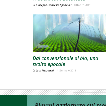
Di
Giuseppe Francesco Sportelli
29 Ottobre 2019
Dal convenzionale al bio, una
svolta epocale
Di Luca Marzocchi
-
4 Gennaio 2018
Rimani aggiornato sul mon