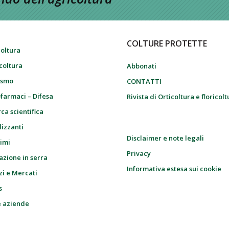
COLTURE PROTETTE
coltura
icoltura
Abbonati
ismo
CONTATTI
farmaci – Difesa
Rivista di Orticoltura e floricol
ca scientifica
lizzanti
Disclaimer e note legali
imi
Privacy
azione in serra
Informativa estesa sui cookie
zi e Mercati
s
e aziende
i