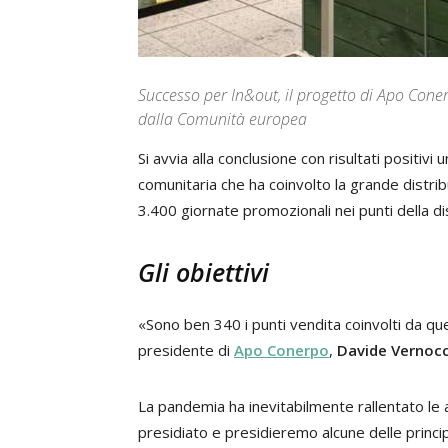
Successo per In&out, il progetto di Apo Coner
dalla Comunità europea
Si avvia alla conclusione con risultati positivi
comunitaria che ha coinvolto la grande distribu
3.400 giornate promozionali nei punti della d
Gli obiettivi
«Sono ben 340 i punti vendita coinvolti da que
presidente di
Apo Conerpo
,
Davide Vernocc
La pandemia ha inevitabilmente rallentato le 
presidiato e presidieremo alcune delle principa