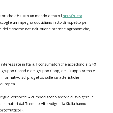
atori che c’è tutto un mondo dentro l’
ortofrutta
raccoglie un impegno quotidiano fatto di rispetto per
o delle risorse naturali, buone pratiche agronomiche,
 interessate in Italia. I consumatori che accedono ai 240
del gruppo Conad e del gruppo Coop, del Gruppo Arena e
informativo sul progetto, sulle caratteristiche
a europea.
segue Vernocchi – ci impediscono ancora di svolgere le
onsumatori dal Trentino Alto Adige alla Sicilia hanno
rtofrutticoli».