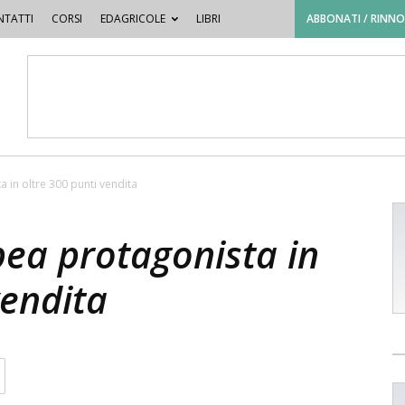
TATTI
CORSI
EDAGRICOLE
LIBRI
ABBONATI / RINN
 in oltre 300 punti vendita
pea protagonista in
vendita