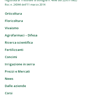
registrata al Tribunale di Bologna n. 4998 del 22/07/1982)
Roc n. 24344 dell’11 marzo 2014
Orticoltura
Floricoltura
Vivaismo
Agrofarmaci – Difesa
Ricerca scientifica
Fertilizzanti
Concimi
Irrigazione in serra
Prezzi e Mercati
News
Dalle aziende
Corsi