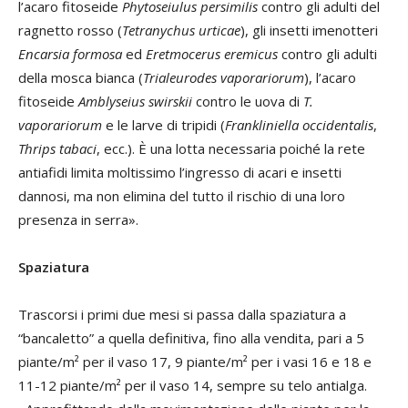
l’acaro fitoseide
Phytoseiulus persimilis
contro gli adulti del
ragnetto rosso (
Tetranychus urticae
), gli insetti imenotteri
Encarsia formosa
ed
Eretmocerus eremicus
contro gli adulti
della mosca bianca (
Trialeurodes vaporariorum
), l’acaro
fitoseide
Amblyseius swirskii
contro le uova di
T.
vaporariorum
e le larve di tripidi (
Frankliniella occidentalis
,
Thrips tabaci
, ecc.). È una lotta necessaria poiché la rete
antiafidi limita moltissimo l’ingresso di acari e insetti
dannosi, ma non elimina del tutto il rischio di una loro
presenza in serra».
Spaziatura
Trascorsi i primi due mesi si passa dalla spaziatura a
“bancaletto” a quella definitiva, fino alla vendita, pari a 5
piante/m² per il vaso 17, 9 piante/m² per i vasi 16 e 18 e
11-12 piante/m² per il vaso 14, sempre su telo antialga.