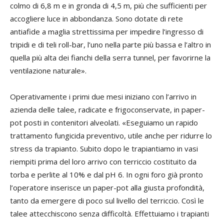
colmo di 6,8 m e in gronda di 4,5 m, più che sufficienti per
accogliere luce in abbondanza. Sono dotate di rete
antiafide a maglia strettissima per impedire l’ingresso di
tripidi e di teli roll-bar, l’uno nella parte più bassa e l’altro in
quella più alta dei fianchi della serra tunnel, per favorirne la
ventilazione naturale».
Operativamente i primi due mesi iniziano con l’arrivo in
azienda delle talee, radicate e frigoconservate, in paper-
pot posti in contenitori alveolati. «Eseguiamo un rapido
trattamento fungicida preventivo, utile anche per ridurre lo
stress da trapianto. Subito dopo le trapiantiamo in vasi
riempiti prima del loro arrivo con terriccio costituito da
torba e perlite al 10% e dal pH 6. In ogni foro già pronto
l’operatore inserisce un paper-pot alla giusta profondità,
tanto da emergere di poco sul livello del terriccio. Così le
talee attecchiscono senza difficoltà. Effettuiamo i trapianti