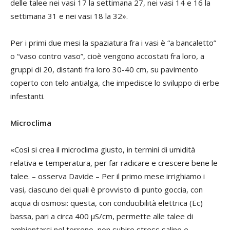
delle talee nei vasi 17 la settimana 27, nei vasi 14 e 16 la
settimana 31 e nei vasi 18 la 32».
Per i primi due mesi la spaziatura fra i vasi è “a bancaletto”
o “vaso contro vaso”, cioè vengono accostati fra loro, a
gruppi di 20, distanti fra loro 30-40 cm, su pavimento
coperto con telo antialga, che impedisce lo sviluppo di erbe
infestanti.
Microclima
«Così si crea il microclima giusto, in termini di umidità
relativa e temperatura, per far radicare e crescere bene le
talee. – osserva Davide – Per il primo mese irrighiamo i
vasi, ciascuno dei quali è provvisto di punto goccia, con
acqua di osmosi: questa, con conducibilità elettrica (Ec)
bassa, pari a circa 400 µS/cm, permette alle talee di
ambientarsi nel terreno, non subire stress salino e