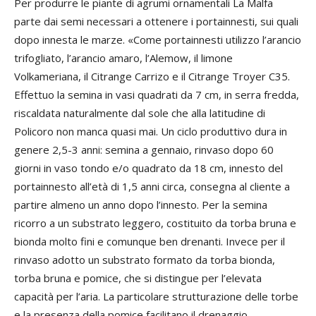
Per produrre le piante di agrumi ornamentali La Malfa
parte dai semi necessari a ottenere i portainnesti, sui quali
dopo innesta le marze. «Come portainnesti utilizzo l’arancio
trifogliato, l’arancio amaro, l’Alemow, il limone
Volkameriana, il Citrange Carrizo e il Citrange Troyer C35.
Effettuo la semina in vasi quadrati da 7 cm, in serra fredda,
riscaldata naturalmente dal sole che alla latitudine di
Policoro non manca quasi mai. Un ciclo produttivo dura in
genere 2,5-3 anni: semina a gennaio, rinvaso dopo 60
giorni in vaso tondo e/o quadrato da 18 cm, innesto del
portainnesto all’età di 1,5 anni circa, consegna al cliente a
partire almeno un anno dopo l’innesto. Per la semina
ricorro a un substrato leggero, costituito da torba bruna e
bionda molto fini e comunque ben drenanti. Invece per il
rinvaso adotto un substrato formato da torba bionda,
torba bruna e pomice, che si distingue per l’elevata
capacità per l’aria. La particolare strutturazione delle torbe
e la presenza della pomice facilitano il drenaggio