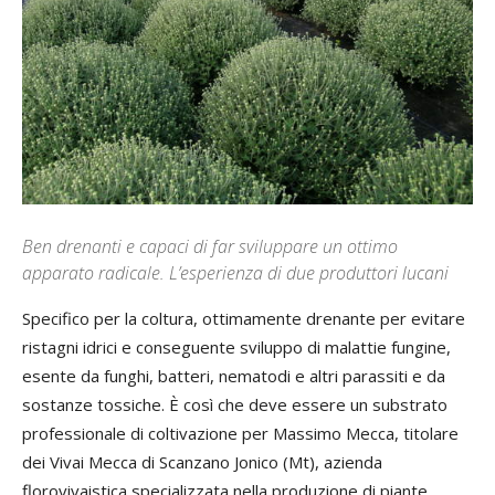
Ben drenanti e capaci di far sviluppare un ottimo
apparato radicale. L’esperienza di due produttori lucani
Specifico per la coltura, ottimamente drenante per evitare
ristagni idrici e conseguente sviluppo di malattie fungine,
esente da funghi, batteri, nematodi e altri parassiti e da
sostanze tossiche. È così che deve essere un substrato
professionale di coltivazione per Massimo Mecca, titolare
dei Vivai Mecca di Scanzano Jonico (Mt), azienda
florovivaistica specializzata nella produzione di piante