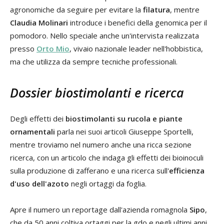
agronomiche da seguire per evitare la
filatura
, mentre
Claudia Molinari
introduce i benefici della genomica per il
pomodoro. Nello speciale anche un'intervista realizzata
presso
Orto Mio
, vivaio nazionale leader nell'hobbistica,
ma che utilizza da sempre tecniche professionali.
Dossier biostimolanti e ricerca
Degli effetti dei
biostimolanti su rucola e piante
ornamentali
parla nei suoi articoli Giuseppe Sportelli,
mentre troviamo nel numero anche una ricca sezione
ricerca, con un articolo che indaga gli effetti dei bioinoculi
sulla produzione di zafferano e una ricerca sull'
efficienza
d'uso dell'azoto
negli ortaggi da foglia.
Apre il numero un reportage dall'azienda romagnola
Sipo
,
che da 50 anni coltiva ortaggi per la gdo e negli ultimi anni