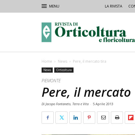
LA RIVISTA
CON
Rivista
Orticoltura
Home
News
Pere, il mercato tira
News
Orticoltura
PIEMONTE
Pere, il mercato 
Di Jacopo Fontaneto, Terra e Vita
-
5 Aprile 2013