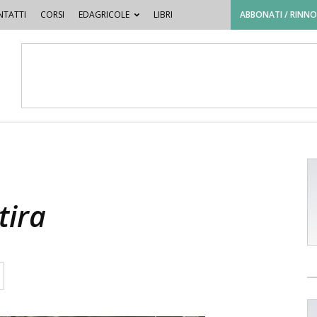
TATTI
CORSI
EDAGRICOLE
LIBRI
ABBONATI / RINN
tira