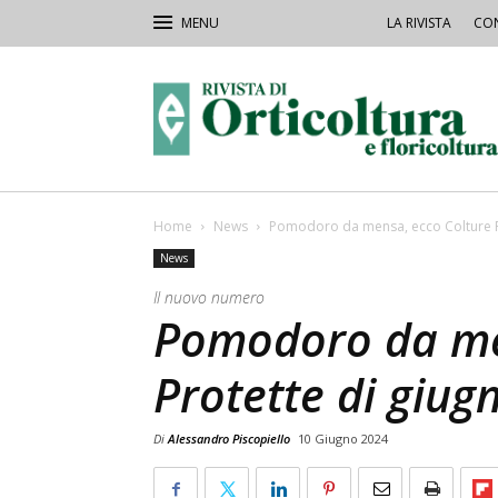
LA RIVISTA
CON
Rivista
Orticoltura
Home
News
Pomodoro da mensa, ecco Colture P
News
Il nuovo numero
Pomodoro da me
Protette di giug
Di
Alessandro Piscopiello
10 Giugno 2024