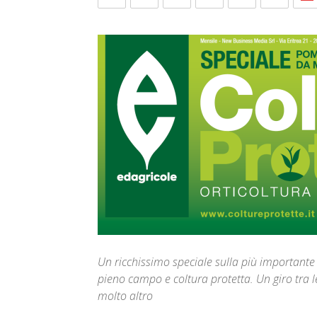
Un ricchissimo speciale sulla più importante 
pieno campo e coltura protetta. Un giro tra l
molto altro