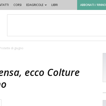
TATTI
CORSI
EDAGRICOLE
LIBRI
ABBONATI / RINN
rotette di giugno
nsa, ecco Colture
no