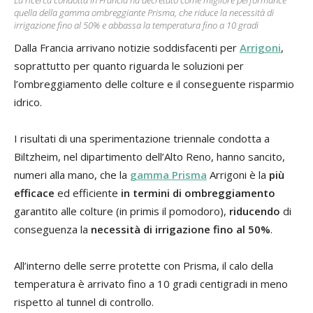
quella della gamma ombreggiante Prisma, che riduce la necessità di
irrigazione fino al 50% e abbassa la temperatura fino a 10 gradi
Dalla Francia arrivano notizie soddisfacenti per
Arrigoni
,
soprattutto per quanto riguarda le soluzioni per
l’ombreggiamento delle colture e il conseguente risparmio
idrico.
I risultati di una sperimentazione triennale condotta a
Biltzheim, nel dipartimento dell’Alto Reno, hanno sancito,
numeri alla mano, che la
gamma
Prisma
Arrigoni è la
più
efficace
ed efficiente
in termini di ombreggiamento
garantito alle colture (in primis il pomodoro),
riducendo
di
conseguenza la
necessità di irrigazione fino al 50%
.
All’interno delle serre protette con Prisma, il calo della
temperatura è arrivato fino a 10 gradi centigradi in meno
rispetto al tunnel di controllo.