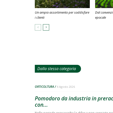
Un ampio assortimento per soddisfare
Dal convenzi
i clienti
epocale
Dalla stessa categoria
ORTICOLTURA
4 Agosto 2026
Pomodoro da industria in preracc
con...
Nelle periodo preraccolta la difesa non consiste nell