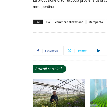
La produzione ortofrutticola proviene dalla co
metapontina.
TAG
bio
commercializzazione
Metaponto
Facebook
Twitter
Articoli correlati