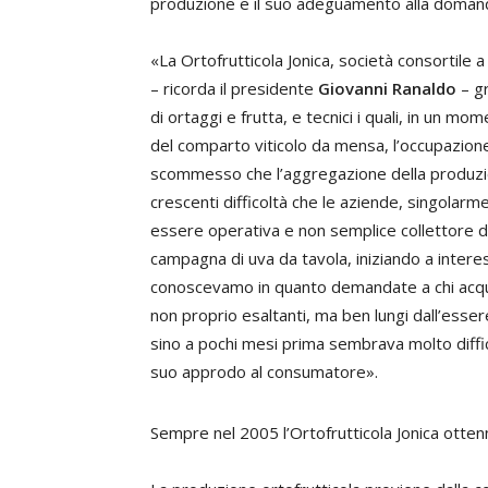
produzione e il suo adeguamento alla domanda, 
«La Ortofrutticola Jonica, società consortile 
– ricorda il presidente
Giovanni Ranaldo
– gr
di ortaggi e frutta, e tecnici i quali, in un mom
del comparto viticolo da mensa, l’occupazion
scommesso che l’aggregazione della produzio
crescenti difficoltà che le aziende, singolarm
essere operativa e non semplice collettore di
campagna di uva da tavola, iniziando a intere
conoscevamo in quanto demandate a chi acquist
non proprio esaltanti, ma ben lungi dall’esse
sino a pochi mesi prima sembrava molto diffici
suo approdo al consumatore».
Sempre nel 2005 l’Ortofrutticola Jonica otten