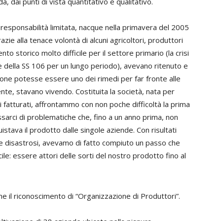
dai punti di vista quantitativo e qualitativo.
a responsabilità limitata, nacque nella primavera del 2005
azie alla tenace volontà di alcuni agricoltori, produttori
ento storico molto difficile per il settore primario (la crisi
e della SS 106 per un lungo periodo), avevano ritenuto e
ne potesse essere uno dei rimedi per far fronte alle
ente, stavano vivendo. Costituita la società, nata per
 fatturati, affrontammo con non poche difficoltà la prima
ssarci di problematiche che, fino a un anno prima, non
ava il prodotto dalle singole aziende. Con risultati
re disastrosi, avevamo di fatto compiuto un passo che
le: essere attori delle sorti del nostro prodotto fino al
ne il riconoscimento di “Organizzazione di Produttori”.