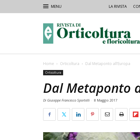
LA RIVISTA
CON
Rivista
Orticoltura
Home
Orticoltura
Dal Metaponto all’Europa
Orticoltura
Dal Metaponto a
Di Giuseppe Francesco Sportelli
-
8 Maggio 2017