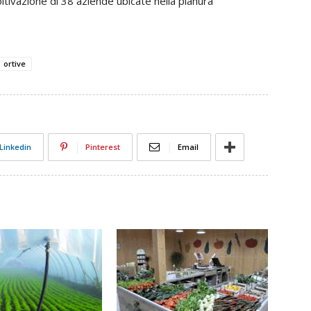
ltivazione di 38 aziende ubicate nella pianura
ortive
Linkedin
Pinterest
Email