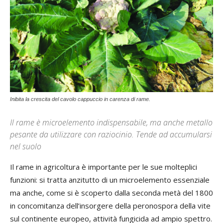
Inibita la crescita del cavolo cappuccio in carenza di rame.
Il rame è microelemento indispensabile, ma anche metallo
pesante da utilizzare con raziocinio. Tende ad accumularsi
nel suolo
Il rame in agricoltura è importante per le sue molteplici
funzioni: si tratta anzitutto di un microelemento essenziale
ma anche, come si è scoperto dalla seconda metà del 1800
in concomitanza dell’insorgere della peronospora della vite
sul continente europeo, attività fungicida ad ampio spettro.