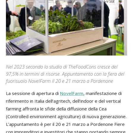
Nel 2023 secondo lo studio di TheFoodCons cresce del
97,5% in termini di risorse. Appuntamento con la fiera del
fuorisuolo NovelFarm il 20 e 21 marzo a Pordenone
La sessione di apertura di
No­velFarm
, manifestazione di
ri­ferimento in Italia dell’agritech, dell’indoor e del vertical
farming affronta le sfide della diffusione della Cea
(Controlled envirionment agriculture) di nuova generazione.
L’appuntamento è per il 20 e 21 marzo a Pordenone Fiere
con im­prenditori e investitori che stan­no portando sempre