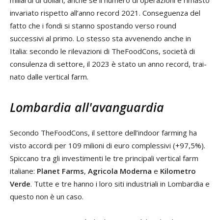
invaria­to rispetto all’anno record 2021. Conseguenza del
fatto che i fondi si stanno spostando verso round
successivi al primo. Lo stesso sta avvenendo anche in
Italia: secon­do le rilevazioni di TheFoodCons, società di
consulenza di settore, il 2023 è stato un anno record, trai­
nato dalle vertical farm.
Lombardia all'avanguardia
Secondo TheFoodCons, il settore dell’indoor farming ha
visto accor­di per 109 milioni di euro complessi­vi (+97,5%).
Spiccano tra gli inve­stimenti le tre principali vertical farm
italiane:
Planet Farms
,
Agri­cola Moderna
e
Kilometro
Verde
. Tutte e tre hanno i loro siti indu­striali in Lombardia e
questo non è un caso.