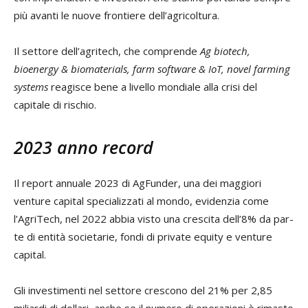
più avanti le nuove frontiere dell’agricoltura.
Il settore dell’agritech, che com­prende
Ag biotech,
bioenergy & biomaterials, farm software & IoT, novel farming
systems
reagi­sce bene a livello mondiale alla crisi del
capitale di rischio.
2023 anno record
Il report annuale 2023 di AgFunder, una dei maggiori
venture capital specializzati al mondo, evidenzia come
l’AgriTech, nel 2022 abbia visto una crescita dell’8% da par­
te di entità societarie, fondi di pri­vate equity e venture
capital.
Gli investimenti nel settore crescono del 21% per 2,85
miliardi di dollari, anche se il nume­ro di operazioni è rimasto