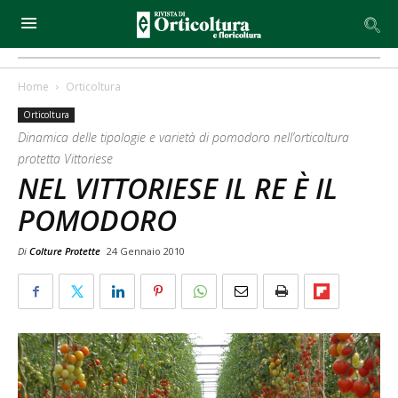
Home
Orticoltura
Orticoltura
Dinamica delle tipologie e varietà di pomodoro nell’orticoltura
protetta Vittoriese
NEL VITTORIESE IL RE È IL
POMODORO
Di
Colture Protette
24 Gennaio 2010