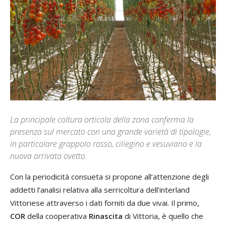
La principale coltura orticola della zona conferma la
presenza sul mercato con una grande varietà di tipologie,
in particolare grappolo rosso, ciliegino e vesuviano e la
nuova arrivata ovetto.
Con la periodicità consueta si propone all’attenzione degli
addetti l’analisi relativa alla serricoltura dell’interland
Vittoriese attraverso i dati forniti da due vivai. Il primo,
COR
della cooperativa
Rinascita
di Vittoria, è quello che