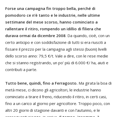
Forse una campagna fin troppo bella, perché di
pomodoro ce n’è tanto e le industrie, nelle ultime
settimane del mese scorso, hanno cominciato a
rallentare il ritiro, rompendo un idillio di filiera che
durava ormai da dicembre 2008
. Da quando, cioè, con un
certo anticipo e con soddisfazione di tutti si era riusciti a
fissare il prezzo per la campagna agli stessi (buoni) livelli
dello scorso anno: 79,5 €/t. Vale a dire, con le rese medie
che si stanno registrando, un po’ più di 6.000 €/ ha, aiuti e
contributi a parte.
Tutto bene, quindi, fino a Ferragosto.
Ma girata la boa di
metà mese, ci dicono gli agricoltori, le industrie hanno
cominciato a tirare il freno, riducendo il ritiro, in certi casi,
fino a un carico al giorno per agricoltore. Troppo poco, con
altri 20 giorni di stagione davanti e con l’autunno, e le
conseguenti piogge, in arrivo
. Il tempo, insomma, è