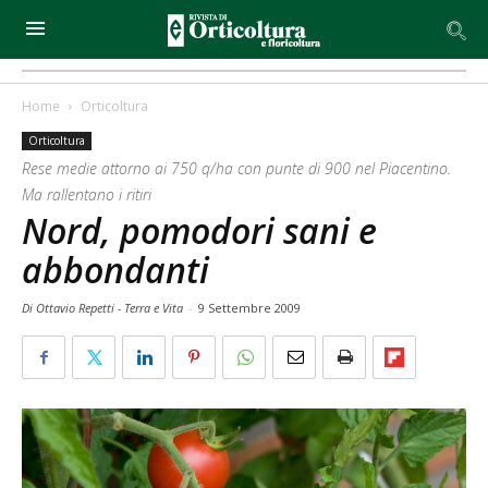
Home
Orticoltura
Orticoltura
Rese medie attorno ai 750 q/ha con punte di 900 nel Piacentino.
Ma rallentano i ritiri
Nord, pomodori sani e
abbondanti
Di Ottavio Repetti - Terra e Vita
-
9 Settembre 2009