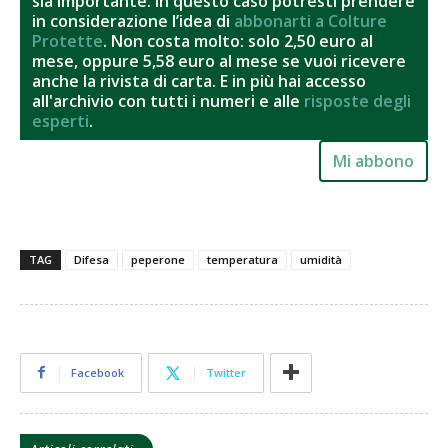
sia importante. In questo caso potresti prendere
in considerazione l’idea di
abbonarti a Colture
Protette
. Non costa molto: solo 2,50 euro al
mese, oppure 5,58 euro al mese se vuoi ricevere
anche la rivista di carta. E in più hai accesso
all'archivio con tutti i numeri e alle
risposte degli
esperti
.
Mi abbono
TAG
Difesa
peperone
temperatura
umidità
Facebook
Twitter