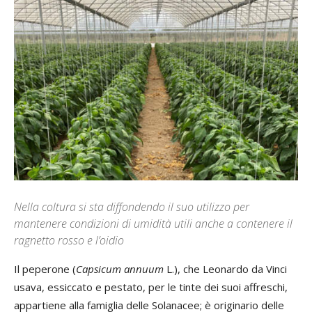
Nella coltura si sta diffondendo il suo utilizzo per
mantenere condizioni di umidità utili anche a contenere il
ragnetto rosso e l’oidio
Il peperone (
Capsicum annuum
L.), che Leonardo da Vinci
usava, essiccato e pestato, per le tinte dei suoi affreschi,
appartiene alla famiglia delle Solanacee; è originario delle