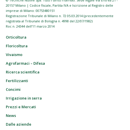
© Tecniche Nuove Spa. Tutti i diritti riservati. Sede legale Via Eritrea 21 -
20157 Milano | Codice fiscale, Partita IVA e Iscrizione al Registro delle
imprese di Milano: 00753480151
Registrazione Tribunale di Milano n. 72 05.03.2014 (precedentemente
registrata al Tribunale di Bologna n. 4998 del 22/07/1982)
Roc n. 24344 dell’11 marzo 2014
Orticoltura
Floricoltura
Vivaismo
Agrofarmaci – Difesa
Ricerca scientifica
Fertilizzanti
Concimi
Irrigazione in serra
Prezzi e Mercati
News
Dalle aziende