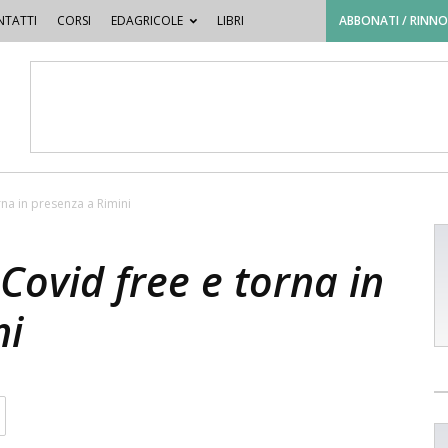
TATTI
CORSI
EDAGRICOLE
LIBRI
ABBONATI / RINN
rna in presenza a Rimini
Covid free e torna in
ni