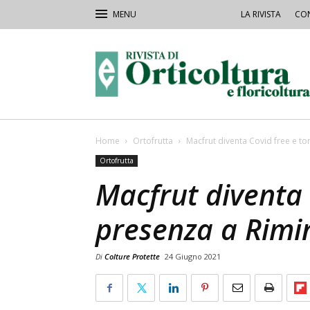
LA RIVISTA
CON
Rivista
Orticoltura
Home
Ortofrutta
Macfrut diventa Covid free e to
Ortofrutta
Macfrut diventa 
presenza a Rimi
Di
Colture Protette
24 Giugno 2021