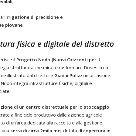
vabili
,
ll’
irrigazione di precisione
e
que piovane
.
tura fisica e digitale del distretto
erisce il
Progetto Nodo (Nuovi Orizzonti per il
tegia strutturata che mira a trasformare Doses in un
me illustrato dal direttore
Gianni Polizzi
in occasione
Nodo integra infrastrutture fisiche, digitali e
iate.
azione di un centro distrettuale per lo stoccaggio
rate a fine ciclo produttivo dalle aziende agricole
o di un’area dedicata alla raccolta e alla gestione
di una
serra di circa 2mila mq
, dotata di
copertura in