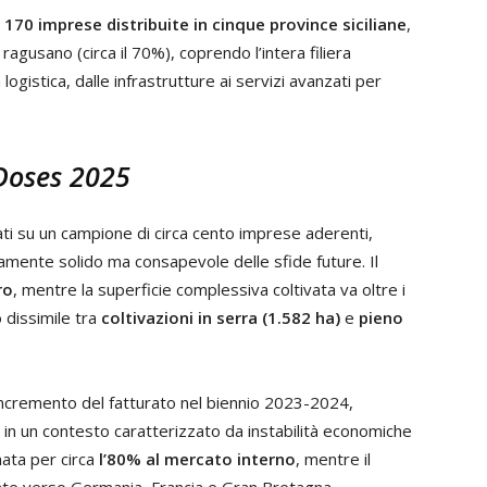
e
170 imprese distribuite in cinque province siciliane
,
agusano (circa il 70%), coprendo l’intera filiera
logistica, dalle infrastrutture ai servizi avanzati per
 Doses 2025
ati su un campione di circa cento imprese aderenti,
mente solido ma consapevole delle sfide future. Il
ro
, mentre la superficie complessiva coltivata va oltre i
 dissimile tra
coltivazioni in serra (1.582 ha)
e
pieno
ncremento del fatturato nel biennio 2023-2024,
 in un contesto caratterizzato da instabilità economiche
nata per circa
l’80% al mercato interno
, mentre il