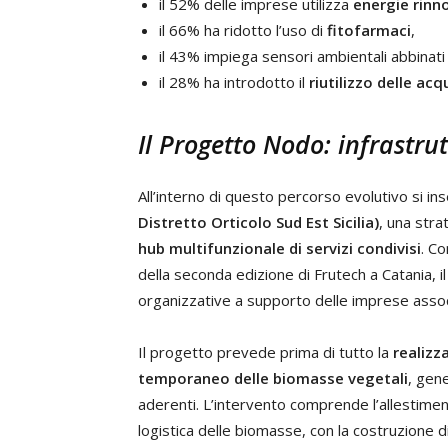
il 52% delle imprese utilizza
energie rinno
il 66% ha ridotto l’uso di
fitofarmaci
,
il 43% impiega sensori ambientali abbinati a
il 28% ha introdotto il
riutilizzo delle ac
Il Progetto Nodo: infrastrut
All’interno di questo percorso evolutivo si ins
Distretto Orticolo Sud Est Sicilia)
, una stra
hub multifunzionale di servizi condivisi
. Co
della seconda edizione di Frutech a Catania, il 
organizzative a supporto delle imprese assoc
Il progetto prevede prima di tutto la
realizz
temporaneo delle biomasse vegetali
, gene
aderenti. L’intervento comprende l’allestiment
logistica delle biomasse, con la costruzione 