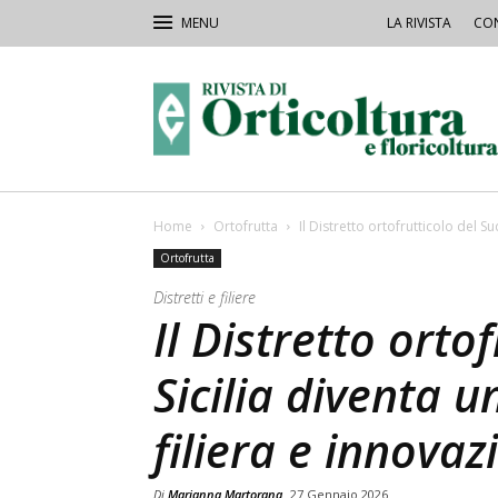
LA RIVISTA
CON
Rivista
Orticoltura
Home
Ortofrutta
Il Distretto ortofrutticolo del Su
Ortofrutta
Distretti e filiere
Il Distretto orto
Sicilia diventa 
filiera e innovaz
Di
Marianna Martorana
27 Gennaio 2026