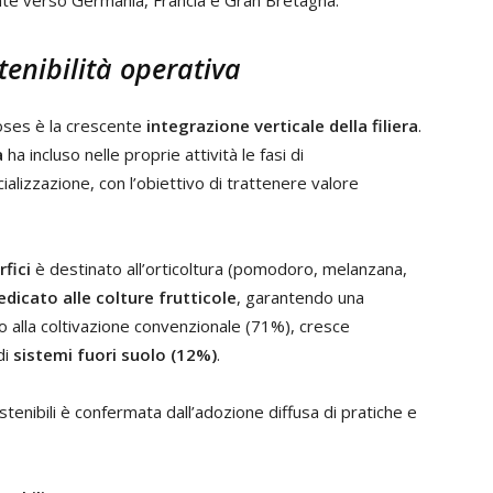
nte verso Germania, Francia e Gran Bretagna.
stenibilità operativa
Doses è la crescente
integrazione verticale della filiera
.
a
ha incluso nelle proprie attività le fasi di
izzazione, con l’obiettivo di trattenere valore
fici
è destinato all’orticoltura (pomodoro, melanzana,
dicato alle colture frutticole
, garantendo una
to alla coltivazione convenzionale (71%), cresce
di
sistemi fuori suolo (12%)
.
stenibili è confermata dall’adozione diffusa di pratiche e