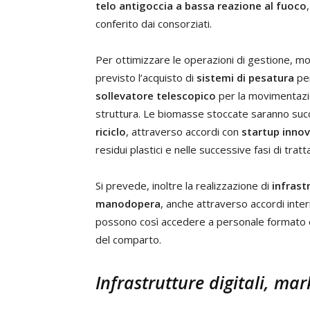
telo antigoccia a bassa reazione al fuoco
conferito dai consorziati.
Per ottimizzare le operazioni di gestione, mov
previsto l’acquisto di
sistemi di pesatura
per
sollevatore telescopico
per la movimentazio
struttura. Le biomasse stoccate saranno su
riciclo
, attraverso accordi con
startup innov
residui plastici e nelle successive fasi di trat
Si prevede, inoltre la realizzazione di
infrast
manodopera
, anche attraverso accordi inte
possono così accedere a personale formato e qu
del comparto.
Infrastrutture digitali, ma