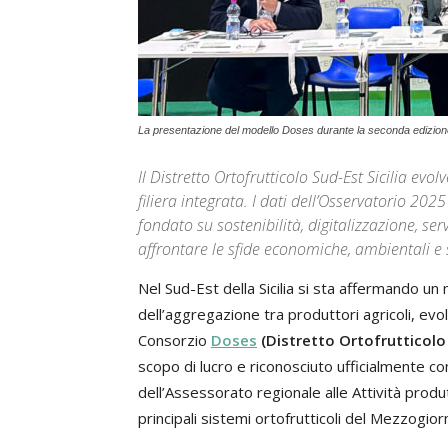
La presentazione del modello Doses durante la seconda edizione
Il Distretto Ortofrutticolo Sud-Est Sicilia e
filiera integrata. I dati dell’Osservatorio 20
fondato su sostenibilità, digitalizzazione, se
affrontare le sfide economiche, ambientali e 
Nel Sud-Est della Sicilia si sta affermando un 
dell’aggregazione tra produttori agricoli, e
Consorzio
Doses
(Distretto Ortofrutticolo 
scopo di lucro e riconosciuto ufficialmente 
dell’Assessorato regionale alle Attività produ
principali sistemi ortofrutticoli del Mezzogior