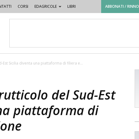
TATTI
CORSI
EDAGRICOLE
LIBRI
ABBONATI / RINN
d-Est Sicilia diventa una piattaforma di filiera e...
frutticolo del Sud-Est
una piattaforma di
ione