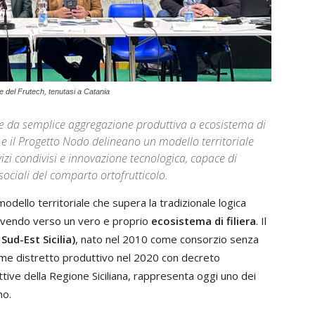
 del Frutech, tenutasi a Catania
volve da semplice aggregazione produttiva a ecosistema di
25 e il Progetto Nodo delineano un modello territoriale
rvizi condivisi e innovazione tecnologica, capace di
sociali del comparto ortofrutticolo.
modello territoriale che supera la tradizionale logica
volvendo verso un vero e proprio
ecosistema di filiera
. Il
Sud-Est Sicilia)
, nato nel 2010 come consorzio senza
come distretto produttivo nel 2020 con decreto
ttive della Regione Siciliana, rappresenta oggi uno dei
no.