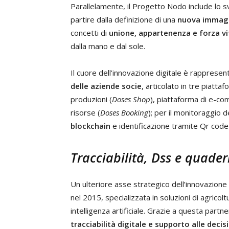
Parallelamente, il Progetto Nodo include lo s
partire dalla definizione di una
nuova immagi
concetti di
unione, appartenenza e forza vit
dalla mano e dal sole.
Il cuore dell’innovazione digitale è rappresen
delle aziende socie
, articolato in tre piatt
produzioni (
Doses Shop
), piattaforma di e-co
risorse (
Doses Booking
); per il monitoraggio d
blockchain
e identificazione tramite Qr code
Tracciabilità, Dss e quade
Un ulteriore asse strategico dell’innovazione
nel 2015, specializzata in soluzioni di agricol
intelligenza artificiale. Grazie a questa part
tracciabilità digitale e supporto alle decis