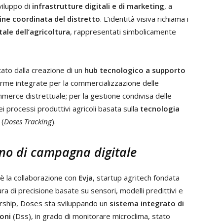
viluppo di
infrastrutture digitali e di marketing
, a
ne coordinata del distretto
. L’identità visiva richiama i
ale dell’agricoltura
, rappresentati simbolicamente
tato dalla creazione di un
hub tecnologico a supporto
aforme integrate per la commercializzazione delle
mmerce distrettuale; per la gestione condivisa delle
ei processi produttivi agricoli basata sulla
tecnologia
 (
Doses Tracking
).
rno di campagna digitale
 è la collaborazione con
Evja
, startup agritech fondata
tura di precisione basate su sensori, modelli predittivi e
nership, Doses sta sviluppando un
sistema integrato di
ioni
(Dss), in grado di monitorare microclima, stato