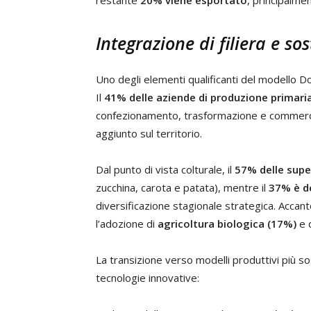
restante
20% viene esportato
, principalme
Integrazione di filiera e so
Uno degli elementi qualificanti del modello 
Il
41% delle aziende di produzione primari
confezionamento, trasformazione e commercial
aggiunto sul territorio.
Dal punto di vista colturale, il
57% delle super
zucchina, carota e patata), mentre il
37% è de
diversificazione stagionale strategica. Accan
l’adozione di
agricoltura biologica (17%)
e 
La transizione verso modelli produttivi più so
tecnologie innovative: