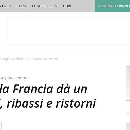
TATTI
CORSI
EDAGRICOLE
LIBRI
ABBONATI / RINN
 taglio a dilazioni, ribassi e ristorni
a le prime misure
 la Francia dà un
, ribassi e ristorni