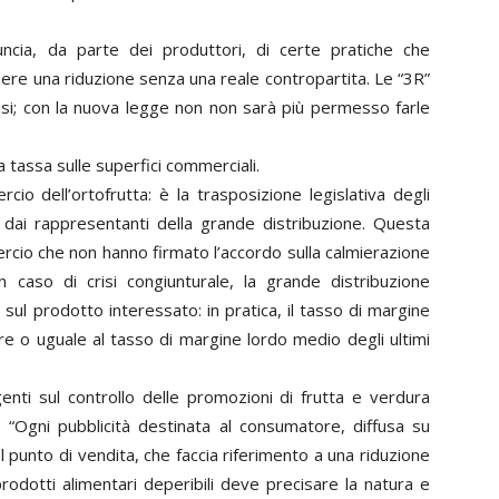
ncia, da parte dei produttori, di certe pratiche che
dere una riduzione senza una reale contropartita. Le “3R”
crisi; con la nuova legge non non sarà più permesso farle
la tassa sulle superfici commerciali.
o dell’ortofrutta: è la trasposizione legislativa degli
io dai rappresentanti della grande distribuzione. Questa
rcio che non hanno firmato l’accordo sulla calmierazione
n caso di crisi congiunturale, la grande distribuzione
 sul prodotto interessato: in pratica, il tasso di margine
e o uguale al tasso di margine lordo medio degli ultimi
igenti sul controllo delle promozioni di frutta e verdura
e “Ogni pubblicità destinata al consumatore, diffusa su
el punto di vendita, che faccia riferimento a una riduzione
odotti alimentari deperibili deve precisare la natura e