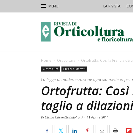
LA RIVISTA
CON
Rivista
Orticoltura
Home
Orticoltura
Ortofrutta: Così la Francia dà un
Orticoltura
Prezzi e Mercati
La legge di modernizzazione agricola mette in pist
Ortofrutta: Così
taglio a dilazioni
Di Cécilia Celeyrette (Infofruit)
-
11 Aprile 2011