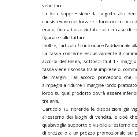
venditore.
La loro soppressione fa seguito alla denu
consistevano nel forzare il fornitore a conce
erano, fino ad ora, vietate solo in caso di 
figurare sulle fatture.
Inoltre, l’articolo 15 introduce l’addizionale al
La tassa concerne esclusivamente il commerci
accordi dell’Eliseo, sottoscritti il 17 magg
tassa viene riscossa tra le imprese di comme
dei margini. Tali accordi prevedono che, i
s’impegni a ridurre il margine lordo praticato
lordo su quel prodotto dovrà essere inferior
tre anni.
L’articolo 13 riprende le disposizioni già v
all’esterno dei luoghi di vendita, e cioè ch
qualsivoglia supporto o visibile all’esterno d
di prezzo o a un prezzo promozionale sui pr