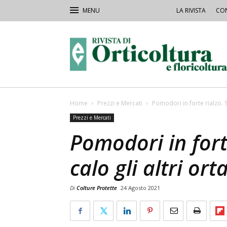
LA RIVISTA
CON
Rivista
Orticoltura
Home
Prezzi e Mercati
Pomodori in forte rialzo. St
Prezzi e Mercati
Pomodori in forte
calo gli altri ort
Di
Colture Protette
24 Agosto 2021