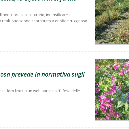
'annullare o, al contrario, intensificare i
à reali. Attenzione soprattutto a eriofide rugginoso
 cosa prevede la normativa sugli
i e i loro limiti in un webinar sulla “Difesa delle