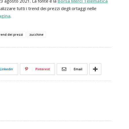
 23 agosto 2021. La fonte è la
Borsa Merci Telematica
alizzare tutti i trend dei prezzi degli ortaggi nelle
agina
.
rend dei prezzi
zucchine
Linkedin
Pinterest
Email