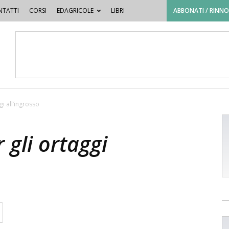
TATTI
CORSI
EDAGRICOLE
LIBRI
ABBONATI / RINN
gi all’ingrosso
r gli ortaggi