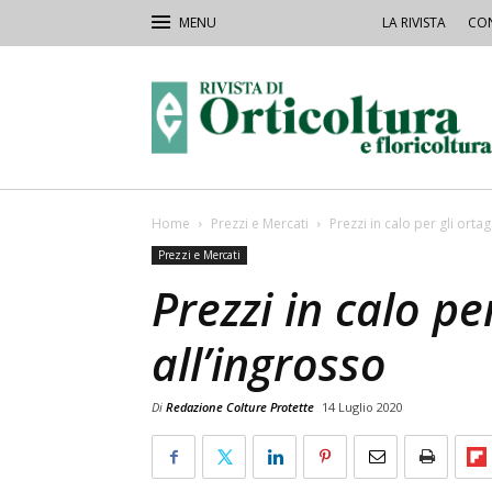
LA RIVISTA
CON
Rivista
Orticoltura
Home
Prezzi e Mercati
Prezzi in calo per gli ortag
Prezzi e Mercati
Prezzi in calo pe
all’ingrosso
Di
Redazione Colture Protette
14 Luglio 2020