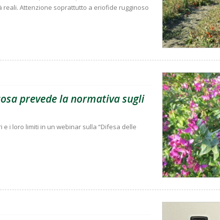
à reali. Attenzione soprattutto a eriofide rugginoso
 cosa prevede la normativa sugli
i e i loro limiti in un webinar sulla “Difesa delle