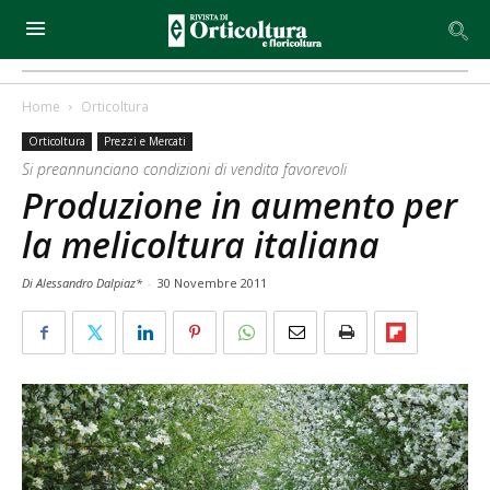
Home
Orticoltura
Orticoltura
Prezzi e Mercati
Si preannunciano condizioni di vendita favorevoli
Produzione in aumento per
la melicoltura italiana
Di Alessandro Dalpiaz*
-
30 Novembre 2011