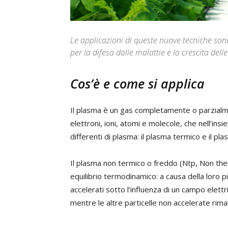
Le applicazioni di queste nuove tecniche son
per la difesa dalle malattie e la crescita dell
Cos’è e come si applica
Il plasma è un gas completamente o parzialme
elettroni, ioni, atomi e molecole, che nell’ins
differenti di plasma: il plasma termico e il pl
Il plasma non termico o freddo (Ntp, Non ther
equilibrio termodinamico: a causa della loro 
accelerati sotto l’influenza di un campo elet
mentre le altre particelle non accelerate ri