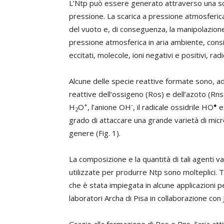
L’Ntp può essere generato attraverso una scar
pressione. La scarica a pressione atmosferica 
del vuoto e, di conseguenza, la manipolazione
pressione atmosferica in aria ambiente, consist
eccitati, molecole, ioni negativi e positivi, radic
Alcune delle specie reattive formate sono, 
reattive dell’ossigeno (Ros) e dell’azoto (Rn
+
-
●
H
O
, l’anione OH
, il radicale ossidrile HO
e
2
grado di attaccare una grande varietà di micr
genere (Fig. 1).
La composizione e la quantità di tali agenti v
utilizzate per produrre Ntp sono molteplici. 
che è stata impiegata in alcune applicazioni per
laboratori Archa di Pisa in collaborazione con Jo