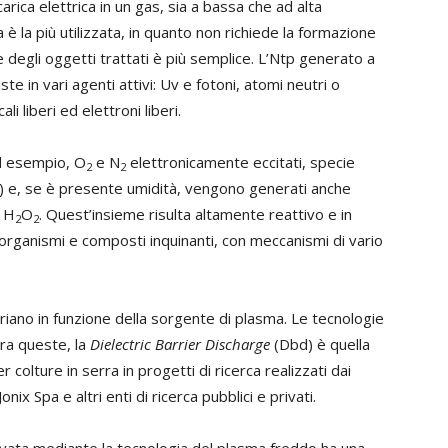
ica elettrica in un gas, sia a bassa che ad alta
è la più utilizzata, in quanto non richiede la formazione
 degli oggetti trattati è più semplice. L’Ntp generato a
e in vari agenti attivi: Uv e fotoni, atomi neutri o
ali liberi ed elettroni liberi.
ad esempio, O
e N
elettronicamente eccitati, specie
2
2
s) e, se è presente umidità, vengono generati anche
 H
O
. Quest’insieme risulta altamente reattivo e in
2
2
organismi e composti inquinanti, con meccanismi di vario
ariano in funzione della sorgente di plasma. Le tecnologie
Tra queste, la
Dielectric Barrier Discharge
(Dbd) è quella
 colture in serra in progetti di ricerca realizzati dai
nix Spa e altri enti di ricerca pubblici e privati.