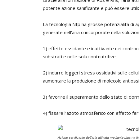
Grazie alla formazione di Ros e Rns, l’aria a
potente azione sanificante e può essere utiliz
La tecnologia Ntp ha grosse potenzialità di a
generate nell’aria o incorporate nella soluzio
1) effetto ossidante e inattivante nei confront
substrati e nelle soluzioni nutritive;
2) indurre leggeri stress ossidativi sulle cell
aumentare la produzione di molecole antiossi
3) favorire il superamento dello stato di dor
4) fissare l’azoto atmosferico con effetto ferti
Azione sanificante dell’aria attivata mediante plasma f