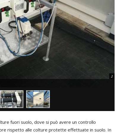
2
lture fuori suolo, dove si può avere un controllo
e rispetto alle colture protette effettuate in suolo. In