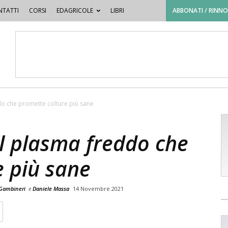
TATTI
CORSI
EDAGRICOLE
LIBRI
ABBONATI / RINN
do che promette colture più sane
el plasma freddo che
e più sane
Gambineri
e
Daniele Massa
14 Novembre 2021