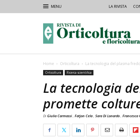
LA RIVISTA
CON
Rivista
Orticoltura
Home
Orticoltura
La tecnologia del plasma fred
Orticoltura
Ricerca scientifica
La tecnologia d
promette coltur
Di
Giulia Carmassi
,
Fatjon Cela
,
Sara Di Lonardo
,
Francesca 