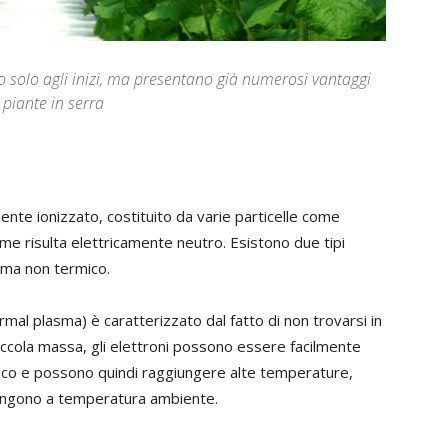
o solo agli inizi, ma presentano già numerosi vantaggi
e piante in serra
nte ionizzato, costituito da varie particelle come
ieme risulta elettricamente neutro. Esistono due tipi
asma non termico.
mal plasma) è caratterizzato dal fatto di non trovarsi in
piccola massa, gli elettroni possono essere facilmente
trico e possono quindi raggiungere alte temperature,
mangono a temperatura ambiente.