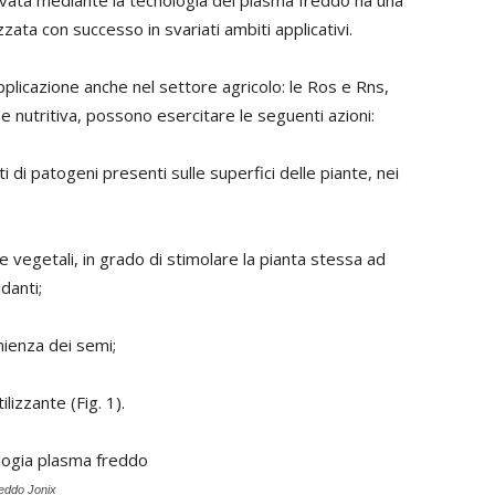
ttivata mediante la tecnologia del plasma freddo ha una
zata con successo in svariati ambiti applicativi.
pplicazione anche nel settore agricolo: le Ros e Rns,
ne nutritiva, possono esercitare le seguenti azioni:
i di patogeni presenti sulle superfici delle piante, nei
ule vegetali, in grado di stimolare la pianta stessa ad
danti;
mienza dei semi;
lizzante (Fig. 1).
reddo Jonix