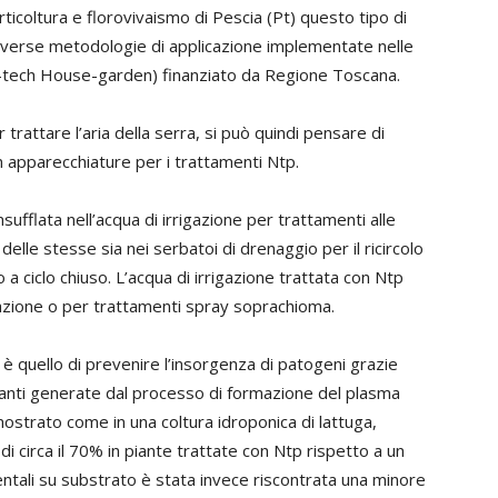
ticoltura e florovivaismo di Pescia (Pt) questo tipo di
iverse metodologie di applicazione implementate nelle
h-tech House-garden) finanziato da Regione Toscana.
 trattare l’aria della serra, si può quindi pensare di
n apparecchiature per i trattamenti Ntp.
sufflata nell’acqua di irrigazione per trattamenti alle
 delle stesse sia nei serbatoi di drenaggio per il ricircolo
o a ciclo chiuso. L’acqua di irrigazione trattata con Ntp
azione o per trattamenti spray soprachioma.
i è quello di prevenire l’insorgenza di patogeni grazie
idanti generate dal processo di formazione del plasma
ostrato come in una coltura idroponica di lattuga,
di circa il 70% in piante trattate con Ntp rispetto a un
entali su substrato è stata invece riscontrata una minore