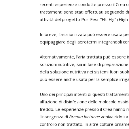
recenti esperienze condotte presso il Crea or
trattamenti sono stati effettuati seguendo d
attività del progetto Por-Fesr “Ht-Hg” (Hig
In breve, l’aria ionizzata può essere usata per
equipaggiare degli aerotermi integrandoli co
Alternativamente, l’aria trattata può essere in
soluzioni nutritive, sia in fase di preparazione
della soluzione nutritiva nei sistemi fuori suol
può essere anche usata per la semplice irrig
Uno dei principali intenti di questi trattament
all’azione di disinfezione delle molecole oss
freddo. Le esperienze presso il Crea hanno m
l’insorgenza di
Bremia lactucae
veniva ridotta 
controllo non trattato. In altre colture ornam