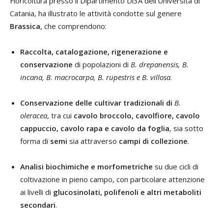
Floricoltura presso il Dipartimento Di3A dell’Università di
Catania, ha illustrato le attività condotte sul genere
Brassica
, che comprendono:
Raccolta, catalogazione, rigenerazione e
conservazione
di popolazioni di
B. drepanensis, B.
incana, B. macrocarpa, B. rupestris e B. villosa
.
Conservazione delle cultivar tradizionali di
B.
oleracea
, tra cui
cavolo broccolo, cavolfiore, cavolo
cappuccio, cavolo rapa e cavolo da foglia
, sia sotto
forma di
semi
sia attraverso
campi di collezione
.
Analisi biochimiche e morfometriche
su due cicli di
coltivazione in pieno campo, con particolare attenzione
ai livelli di
glucosinolati, polifenoli e altri metaboliti
secondari
.