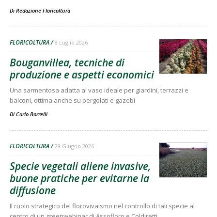
Di
Redazione Floricoltura
FLORICOLTURA
8 Luglio 2026
Bouganvillea, tecniche di
produzione e aspetti economici
Una sarmentosa adatta al vaso ideale per giardini, terrazzi e
balconi, ottima anche su pergolati e gazebi
Di
Carlo Borrelli
FLORICOLTURA
29 Giugno 2026
Specie vegetali aliene invasive,
buone pratiche per evitarne la
diffusione
Il ruolo strategico del florovivaismo nel controllo di tali specie al
centro di un greenwebinar di Assofloro e Coldiretti