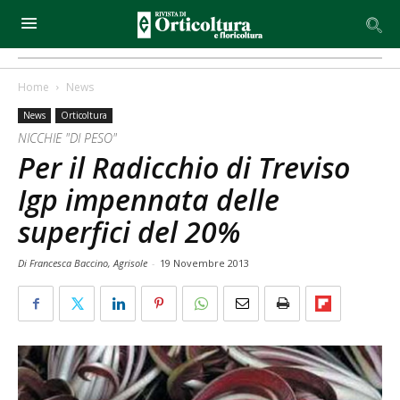
Home
News
News
Orticoltura
NICCHIE "DI PESO"
Per il Radicchio di Treviso
Igp impennata delle
superfici del 20%
Di Francesca Baccino, Agrisole
-
19 Novembre 2013