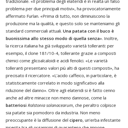
tradizionale. «Il problema degli elateridi è in realtà un falso
problema per due principali motivi», ha provocatoriamente
affermato Furlan. «Prima di tutto, non diminuiscono la
produzione ma la qualità, e questo solo se manteniamo gli
standard commerciali attuali.
Una patata con il buco è
buonissima allo stesso modo di quella senza
». Inoltre,
la ricerca italiana ha già sviluppato varietà tolleranti: per
esempio, il clone 181/10-4, tollerante grazie a composti
chimici come glicoalcaloidi e acidi fenolici. «Le varietà
tolleranti presentano valori più alti di questi composti», ha
precisato il ricercatore. «L’acido caffeico, in particolare, è
statisticamente correlato in modo significativo alla
riduzione del danno». Oltre agli elateridi si è fatto cenno
anche ad altre minacce non meno dannose, come la
batteriosi
Ralstonia solanacearum
, che peraltro colpisce
sia patate sia pomodoro da industria. Non meno
preoccupante è la diffusione del
cipero
, un’erba infestante
inserita tra gli organismi di quarantena che impone