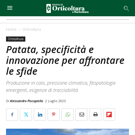
Home
Orticoltura
Orticoltura
Patata, specificità e
innovazione per affrontare
le sfide
Produzione in calo, pressione climatica, fitopatologie
emergenti, esigenze di tracciabilità
Di
Alessandro Piscopiello
2 Luglio 2025