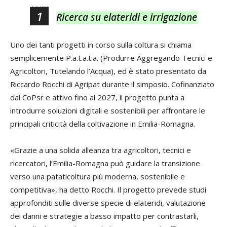
Precedente
1
Ricerca su elateridi e irrigazione
Uno dei tanti progetti in corso sulla coltura si chiama
Un
semplicemente P.a.t.a.t.a. (Produrre Aggregando Tecnici e
in
Agricoltori, Tutelando l’Acqua), ed è stato presentato da
in
Riccardo Rocchi di Agripat durante il simposio. Cofinanziato
sem
dal CoPsr e attivo fino al 2027, il progetto punta a
com
introdurre soluzioni digitali e sostenibili per affrontare le
Ru
principali criticità della coltivazione in Emilia-Romagna.
pa
un
«Grazie a una solida alleanza tra agricoltori, tecnici e
all
ricercatori, l’Emilia-Romagna può guidare la transizione
lor
verso una pataticoltura più moderna, sostenibile e
gen
competitiva», ha detto Rocchi. Il progetto prevede studi
Ro
approfonditi sulle diverse specie di elateridi, valutazione
ass
dei danni e strategie a basso impatto per contrastarli,