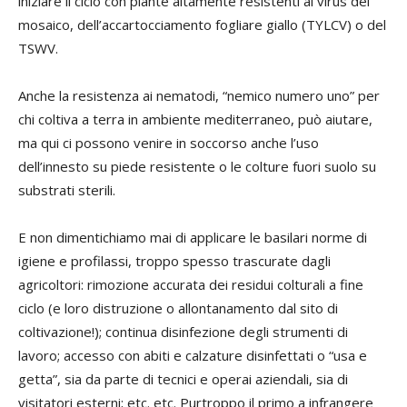
iniziare il ciclo con piante altamente resistenti al virus del
mosaico, dell’accartocciamento fogliare giallo (TYLCV) o del
TSWV.
Anche la resistenza ai nematodi, “nemico numero uno” per
chi coltiva a terra in ambiente mediterraneo, può aiutare,
ma qui ci possono venire in soccorso anche l’uso
dell’innesto su piede resistente o le colture fuori suolo su
substrati sterili.
E non dimentichiamo mai di applicare le basilari norme di
igiene e profilassi, troppo spesso trascurate dagli
agricoltori: rimozione accurata dei residui colturali a fine
ciclo (e loro distruzione o allontanamento dal sito di
coltivazione!); continua disinfezione degli strumenti di
lavoro; accesso con abiti e calzature disinfettati o “usa e
getta”, sia da parte di tecnici e operai aziendali, sia di
visitatori esterni; etc. etc. Purtroppo il primo a infrangere