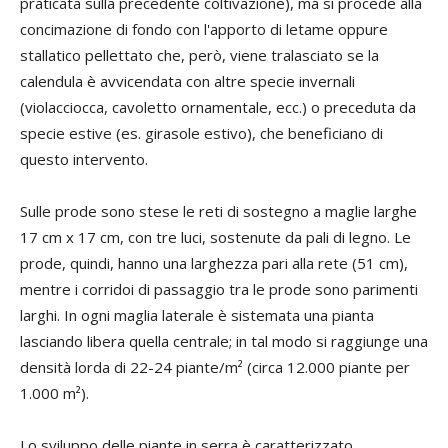
praticata sulla precedente coltivazione), ma si procede alla
concimazione di fondo con l'apporto di letame oppure
stallatico pellettato che, però, viene tralasciato se la
calendula è avvicendata con altre specie invernali
(violacciocca, cavoletto ornamentale, ecc.) o preceduta da
specie estive (es. girasole estivo), che beneficiano di
questo intervento.
Sulle prode sono stese le reti di sostegno a maglie larghe
17 cm x 17 cm, con tre luci, sostenute da pali di legno. Le
prode, quindi, hanno una larghezza pari alla rete (51 cm),
mentre i corridoi di passaggio tra le prode sono parimenti
larghi. In ogni maglia laterale è sistemata una pianta
lasciando libera quella centrale; in tal modo si raggiunge una
densità lorda di 22-24 piante/m² (circa 12.000 piante per
1.000 m²).
Lo sviluppo delle piante in serra è caratterizzato