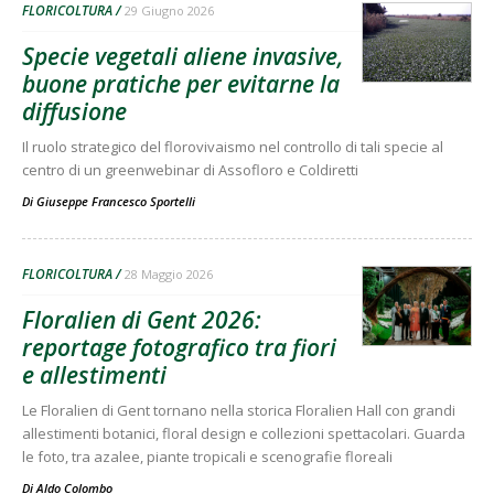
FLORICOLTURA
29 Giugno 2026
Specie vegetali aliene invasive,
buone pratiche per evitarne la
diffusione
Il ruolo strategico del florovivaismo nel controllo di tali specie al
centro di un greenwebinar di Assofloro e Coldiretti
Di
Giuseppe Francesco Sportelli
FLORICOLTURA
28 Maggio 2026
Floralien di Gent 2026:
reportage fotografico tra fiori
e allestimenti
Le Floralien di Gent tornano nella storica Floralien Hall con grandi
allestimenti botanici, floral design e collezioni spettacolari. Guarda
le foto, tra azalee, piante tropicali e scenografie floreali
Di
Aldo Colombo